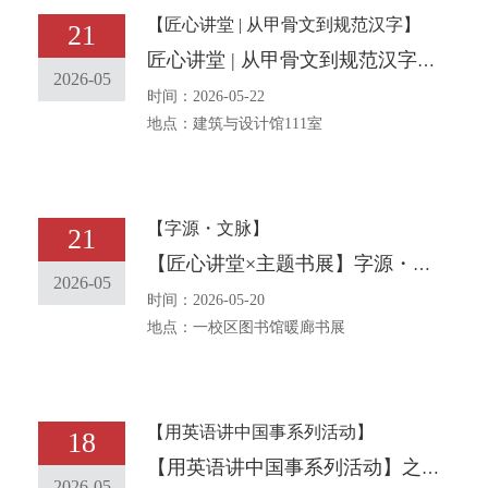
【匠心讲堂 | 从甲骨文到规范汉字】
21
匠心讲堂 | 从甲骨文到规范汉字，这场讲座带你读懂三千年文明密码
2026-05
时间：2026-05-22
地点：建筑与设计馆111室
【字源・文脉】
21
【匠心讲堂×主题书展】字源・文脉：从甲骨文到规范汉字的故事
2026-05
时间：2026-05-20
地点：一校区图书馆暖廊书展
【用英语讲中国事系列活动】
18
【用英语讲中国事系列活动】之三十一中华传统文化主题口语角报名通知[The traditional Chinese Bilingual English Corner event] No. 31Notice on Entering for the English Corner with the Theme of Chinese Traditional Culture
2026-05