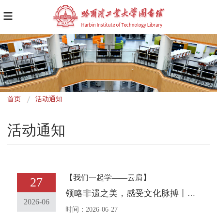
面
首页
活动通知
包
活动通知
屑
【我们一起学——云肩】
27
领略非遗之美，感受文化脉搏丨我们一起学——云肩
2026-06
时间：2026-06-27