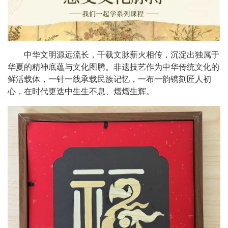
中华文明源远流长，千载文脉薪火相传，沉淀出独属于
华夏的精神底蕴与文化图腾。非遗技艺作为中华传统文化的
鲜活载体，一针一线承载民族记忆，一布一韵镌刻匠人初
心，在时代更迭中生生不息、熠熠生辉。