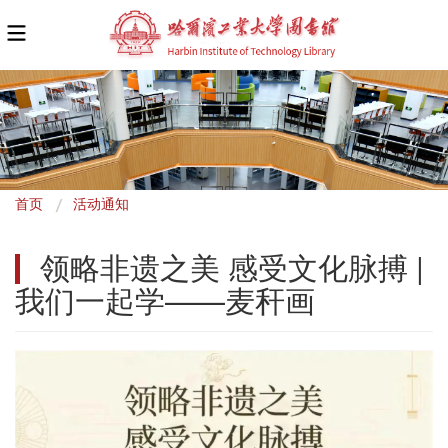
面
首页
活动通知
包
领略非遗之美 感受文化脉搏 | 
屑
我们一起学——麦秆画