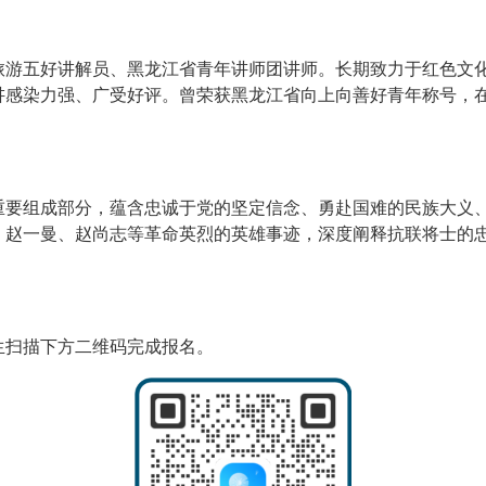
旅游五好讲解员、黑龙江省青年讲师团讲师。长期致力于红色文
讲感染力强、广受好评。曾荣获黑龙江省向上向善好青年称号，
重要组成部分，蕴含忠诚于党的坚定信念、勇赴国难的民族大义
、赵一曼、赵尚志等革命英烈的英雄事迹，深度阐释抗联将士的
生扫描下方二维码完成报名。