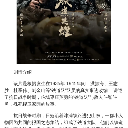
剧情介绍
该片是根据发生在1935年-1945年间，洪振海、王志
胜、杜季伟、刘金山等“铁道队”队员的真实事迹改编， 讲述
了抗日战争时期，临城枣庄英勇的“铁道队”与敌人斗智斗
勇，殊死捍卫家园的故事。
抗日战争时期，日寇沿着津浦铁路进犯山东，一群小人
物因为共同的报国之志集结，组成了铁道大队，他们以铁道