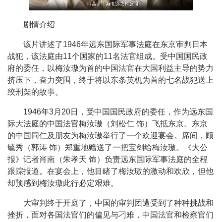
剧情介绍
该片讲述了1946年远东国际军事法庭在东京审判日本
战犯，该法庭由11个国家的11名法官组成。受中国国民政
府的委任，以梅汝璈为首的中国法官在大国利益主导的势力
挤压下，奋力突围，终于将以东条英机为首的七名战犯送上
绞刑架的故事。
1946年3月20日，受中国国民政府的委任，作为远东国
际大法庭的中国法官梅汝璈（刘松仁 饰）飞抵东京。东京
的中国同仁及朋友为梅汝璈举行了一个欢迎宴会。席间，顾
毓秀（郭涛 饰）郑重地赠送了一把宝剑给梅汝璈。《大公
报》记者肖南（朱孝天 饰）负责远东国际军事法庭的全程
跟踪报道。在宴会上，他目睹了梅汝璈的激动和欢欣，但他
却预感到梅汝璈此行必定艰难。
大审判终于开庭了，中国的审判团遭受到了种种挑战和
挫折，面对各国法官们的偏见与刁难，中国法官和检察官们