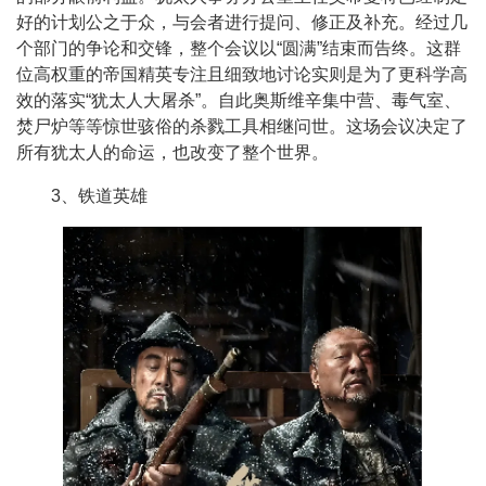
好的计划公之于众，与会者进行提问、修正及补充。经过几
个部门的争论和交锋，整个会议以“圆满”结束而告终。这群
位高权重的帝国精英专注且细致地讨论实则是为了更科学高
效的落实“犹太人大屠杀”。自此奥斯维辛集中营、毒气室、
焚尸炉等等惊世骇俗的杀戮工具相继问世。这场会议决定了
所有犹太人的命运，也改变了整个世界。
3、铁道英雄