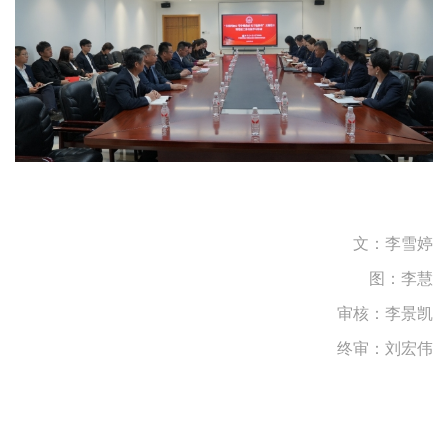
文：李雪婷
图：李慧
审核：
李景凯
终审：刘宏伟