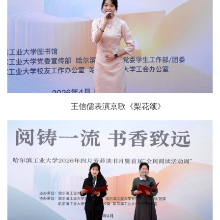
王信儒表演京歌《梨花颂》