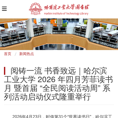
面
首页
新闻热点
包
阅铸一流 书香致远｜哈尔滨
屑
工业大学 2026 年四月芳菲读书
月 暨首届 “全民阅读活动周” 系
列活动启动仪式隆重举行
2026年4月23日，时值第31个“世界读书日”，哈尔滨工