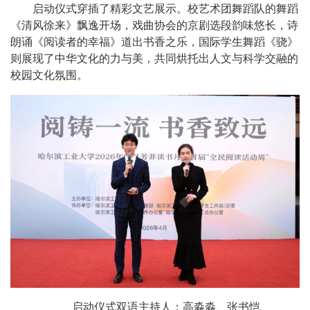
启动仪式穿插了精彩文艺展示。校艺术团舞蹈队的舞蹈
《清风徐来》飘逸开场，戏曲协会的京剧选段韵味悠长，诗
朗诵《阅读者的幸福》道出书香之乐，国际学生舞蹈《骁》
则展现了中华文化的力与美，共同烘托出人文与科学交融的
校园文化氛围。
启动仪式双语主持人：高淼淼、张书恺