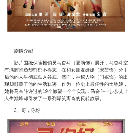
剧情介绍
影片围绕保险推销员马奋斗（夏雨饰）展开，马奋斗空
有满腔抱负却郁郁不得志，在和女朋友姗姗（宋茜饰）分手
后他的人生彻底跌入谷底。然而，神秘人物（闫妮饰）的出
现却颠覆了他的生活轨迹，作为一位史上最任性的土地娘，
她将马奋斗许过的19个愿望一个个实现，马奋斗一步步走上
人生巅峰却引发了一系列爆笑离奇的反转故事。
3、哥，你好