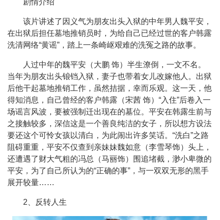
剧情介绍
该片讲述了因义气为朋友出头入狱的中年男人魏平安，
在出狱后担任墓地推销员时，为给自己已经过世的客户韩露
洗清网络“黄谣”，踏上一条崎岖艰难的洗冤之路的故事。
人过中年的魏平安（大鹏 饰）半生潦倒，一文不名。
当年为朋友出头锒铛入狱，妻子也带着女儿改嫁他人。出狱
后他干起墓地推销工作，虽然拮据，幸而乐观。这一天，他
得知消息，自己曾经的客户韩露（宋茜 饰）“入住”后卷入一
场谣言风波，要被强制迁出现在的墓位。平安在韩露生前与
之接触较多，深信这是一个善良纯洁的女子，所以想方设法
要还这个可怜女孩以清白，为此闹出许多笑话。“洗白”之路
阻碍重重，平安不仅查到亲妹妹魏如意（李雪琴饰）头上，
还遭遇了财大气粗的冯总（马丽饰）围追堵截，渺小卑微的
平安，为了自己所认为的“正确的事”，与一双双无形的黑手
展开较量……
2、反转人生