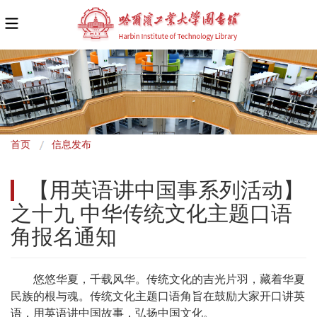
面
首页
信息发布
包
【用英语讲中国事系列活动】
屑
之十九 中华传统文化主题口语
角报名通知
悠悠华夏，千载风华。传统文化的吉光片羽，藏着华夏
民族的根与魂。传统文化主题口语角旨在鼓励大家开口讲英
语，用英语讲中国故事，弘扬中国文化。