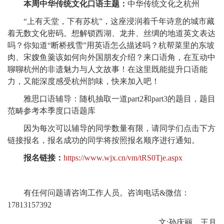
本周中华传统文化口语主题：
中华传统文化之杭州
“上有天堂，下有苏杭”，这座浸润着千年诗意的城市藏
着无数文化密码。想解锁西湖、龙井、丝绸的地道英文表达
吗？你知道“断桥残雪”用英语怎么描述吗？杭帮菜里的东坡
肉、宋嫂鱼羹该如何向外国朋友介绍？来口语角，在互动中
聊聊杭州的非遗魅力与人文故事！在这里既能提升口语能
力，又能深度感受杭州韵味，快来加入吧！
雅思口语辅导：随机抽取一道part2和part3的题目，题目
范畴参考本季度口语题库
因为每次可以辅导的同学数量有限，请同学们点击下方
链接报名，报名成功的同学将按照报名顺序进行通知。
报名链接：
https://www.wjx.cn/vm/tRS0Tje.aspx
有任何问题请咨询工作人员。咨询电话&微信：
17813157392
文:孙庆丽、王月