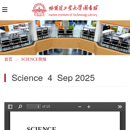
面
首页
SCIENCE简报
包
Science  4  Sep 2025
屑