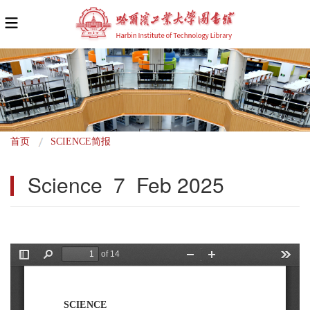
面
首页
SCIENCE简报
包
Science  7  Feb 2025
屑