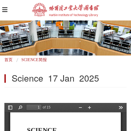
面
首页
SCIENCE简报
包
Science  17 Jan  2025
屑