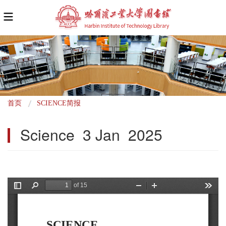
面
首页
SCIENCE简报
包
Science  3 Jan  2025
屑