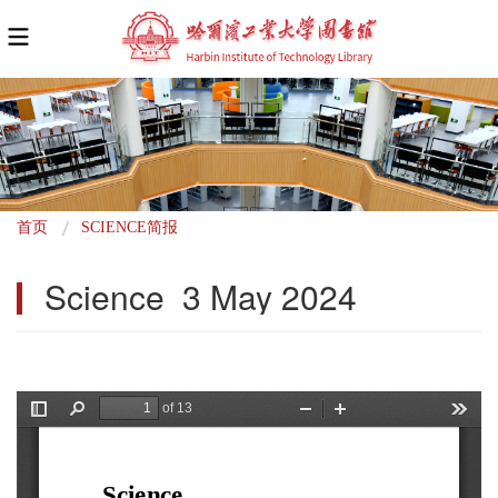
面
首页
SCIENCE简报
包
Science  3 May 2024
屑