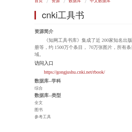
首页
资源
数据库
中文数据库
包
cnki工具书
屑
资源简介
《知网工具书库》集成了近 200家知名
册等，约 1500万个条目， 70万张图片，
域。
访问入口
https://gongjushu.cnki.net/rbook/
数据库--学科
综合
数据库--类型
全文
图书
参考工具