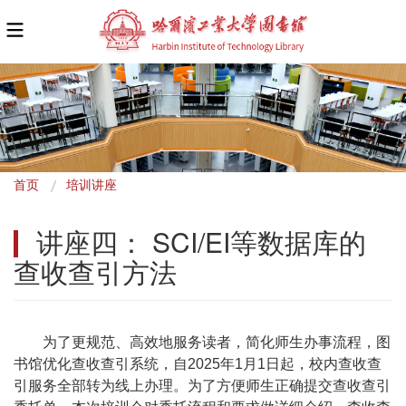
面
首页
培训讲座
包
讲座四： SCI/EI等数据库的
屑
查收查引方法
为了更规范、高效地服务读者，简化师生办事流程，图
书馆优化查收查引系统，自2025年1月1日起，校内查收查
引服务全部转为线上办理。为了方便师生正确提交查收查引