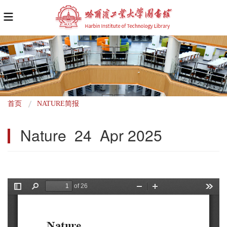
面
首页
NATURE简报
包
Nature  24  Apr 2025
屑