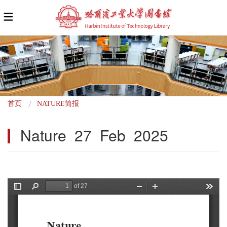
面
首页
NATURE简报
包
Nature  27  Feb  2025
屑