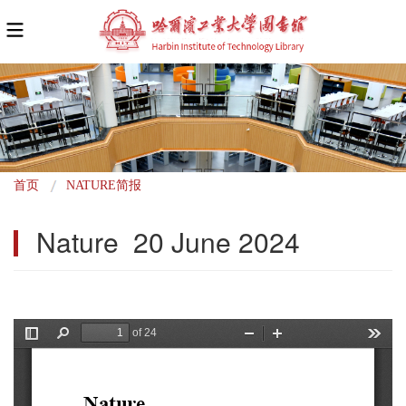
面
首页
NATURE简报
包
Nature  20 June 2024
屑